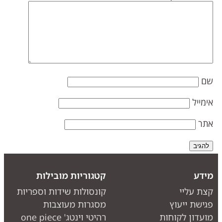
ם
ימייל
תר
ידע
קטגוריות מובילות
צת עליי
קונסולות שידות וספריות
גישת ייעוץ
מסגרות מעוצבות
ועדון לקוחות
רהיטי וינטג' one piece