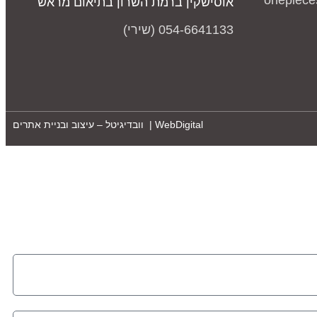
onepiece
אוסישקין ברמת השרון בתיאום מראש
054-6641133 (שירי)
WebDigital | וובדיגיטל – עיצוב ובניית אתרים