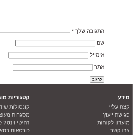
התגובה שלך
*
שם
אימייל
אתר
מידע
קטגוריות מוב
קצת עליי
קונסולות שיד
פגישת ייעוץ
מסגרות מעוצ
מועדון לקוחות
רהיטי וינטג' one piece
צרו קשר
כורסאות כסאו