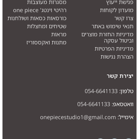
גישת ייעוץ
מסגרות מעוצבות
ועדון לקוחות
רהיטי וינטג' one piece
רו קשר
כורסאות כסאות ושולחנות
נאי שימוש באתר
שטיחים ומחצלות
דיניות החזרת מוצרים
מראות
ביטול עסקה
מתנות ואקססוריז
דיניות הפרטיות
צהרת נגישות
צירת קשר
לפון:
054-6641133
ואטסאפ:
054-6641133
ימייל:
onepiecestudio1@gmail.com