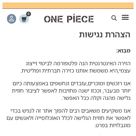
0
קצת עליי
צרו קשר
פגישת ייעוץ
כתבו עלינו
חנות אונליין
חידוש רהיטים
מועדון לקוחות
הצהרת נגישות
מבוא
:
הזירה האינטרנטית הנה פלטפורמה לביטוי וייצוג
עצמי,היא משמשת אותנו כזירה חברתית ופוליטית.
אנו רוכשים ומוכרים,עובדים ונחשפים באמצעותה כיום
יותר מבעבר, וככזו ישנה מחויבות לאפשר לציבור חווית
גלישה מהנה וקלה ככל האפשר.
אנו משקיעים משאבים רבים להפוך אתר זה לנגיש בכדי
לאפשר את חווית הגלישה לכלל האוכלוסייה ולאנשים עם
מוגבלויות בפרט.