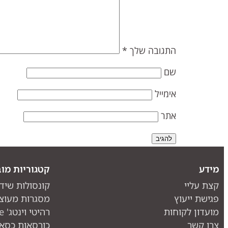
התגובה שלך
*
שם
אימייל
אתר
מידע
קטגוריות מוב
קצת עליי
קונסולות שיד
פגישת ייעוץ
מסגרות מעוצ
מועדון לקוחות
רהיטי וינטג' one piece
צרו קשר
כורסאות כסאו