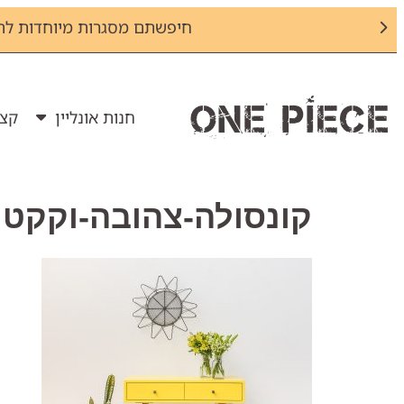
חיפשתם מסגרות מיוחדות לת
חנות אונליין
קצת
קונסולה-צהובה-וקקטו