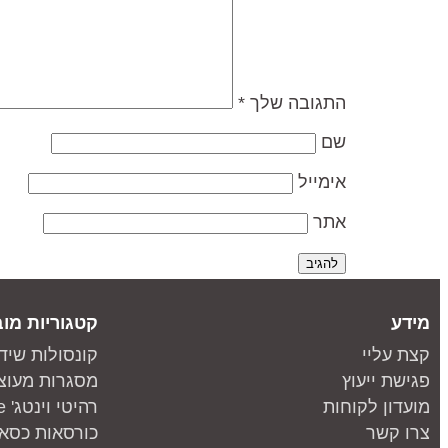
התגובה שלך
*
שם
אימייל
אתר
מידע
קטגוריות מוב
קצת עליי
קונסולות שיד
פגישת ייעוץ
מסגרות מעוצ
מועדון לקוחות
רהיטי וינטג' one piece
צרו קשר
כורסאות כסאו