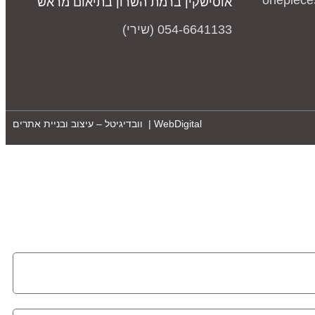
onepiece
אוסישקין ברמת השרון בתיאום מראש
054-6641133 (שירי)
WebDigital | וובדיגיטל – עיצוב ובניית אתרים