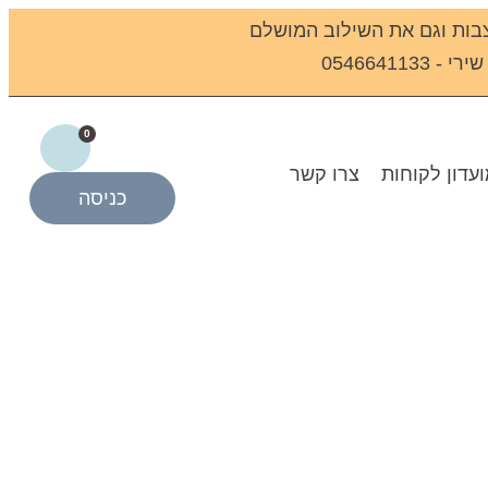
בות וגם את השילוב המושלם
0546641
0
עדון לקוחות
צרו קשר
כניסה