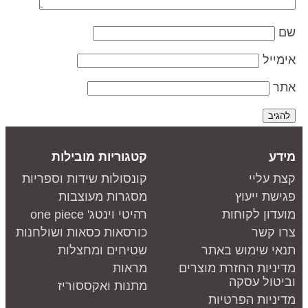
ם
ימייל
תר
ידע
קטגוריות מובילות
צת עליי
קונסולות שידות וספריות
גישת ייעוץ
מסגרות מעוצבות
ועדון לקוחות
רהיטי וינטג' one piece
רו קשר
כורסאות כסאות ושולחנות
נאי שימוש באתר
שטיחים ומחצלות
דיניות החזרת מוצרים
מראות
ביטול עסקה
מתנות ואקססוריז
דיניות הפרטיות