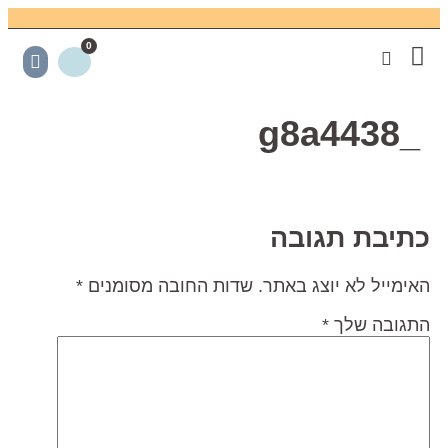
0
קצת עליי
פגישת ייעוץ
צרו קשר
כתבו עלינו
חנות אונליין
חידוש רהיטים
מועדון לקוחות
_g8a4438
תיבת תגובה
אימייל לא יוצג באתר.
שדות החובה מסומנים
*
תגובה שלך
*