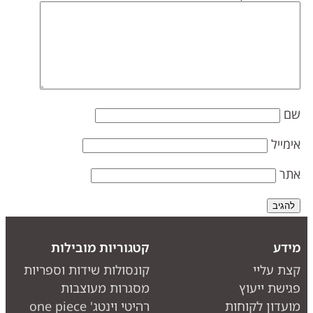
ם
ימייל
תר
ידע
קטגוריות מובילות
צת עליי
קונסולות שידות וספריות
גישת ייעוץ
מסגרות מעוצבות
ועדון לקוחות
רהיטי וינטג' one piece