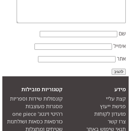
ם
ימייל
תר
ידע
קטגוריות מובילות
צת עליי
קונסולות שידות וספריות
גישת ייעוץ
מסגרות מעוצבות
ועדון לקוחות
רהיטי וינטג' one piece
רו קשר
כורסאות כסאות ושולחנות
נאי שימוש באתר
שטיחים ומחצלות