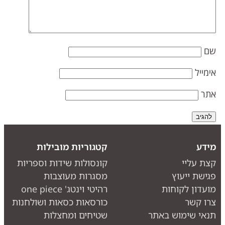
ם
ימייל
תר
ידע
קטגוריות מובילות
צת עליי
קונסולות שידות וספריות
גישת ייעוץ
מסגרות מעוצבות
ועדון לקוחות
רהיטי וינטג' one piece
רו קשר
כורסאות כסאות ושולחנות
נאי שימוש באתר
שטיחים ומחצלות