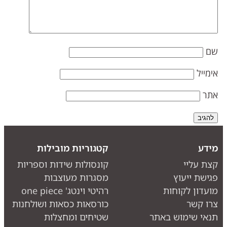
ם
ימייל
תר
ידע
קטגוריות מובילות
צת עליי
קונסולות שידות וספריות
גישת ייעוץ
מסגרות מעוצבות
ועדון לקוחות
רהיטי וינטג' one piece
רו קשר
כורסאות כסאות ושולחנות
נאי שימוש באתר
שטיחים ומחצלות