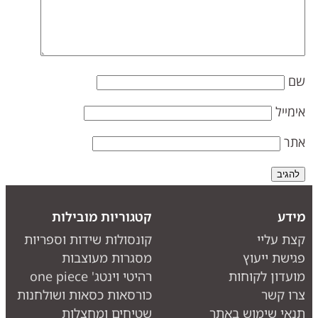
ם
ימייל
תר
ידע
קטגוריות מובילות
צת עליי
קונסולות שידות וספריות
גישת ייעוץ
מסגרות מעוצבות
ועדון לקוחות
רהיטי וינטג' one piece
רו קשר
כורסאות כסאות ושולחנות
נאי שימוש באתר
שטיחים ומחצלות