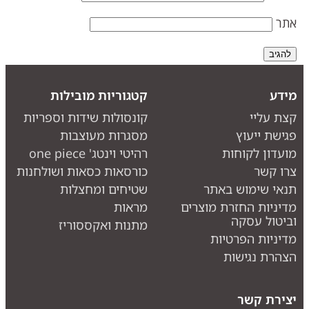
תר
ידע
קטגוריות מובילות
צת עליי
קונסולות שידות וספריות
גישת ייעוץ
מסגרות מעוצבות
ועדון לקוחות
רהיטי וינטג' one piece
רו קשר
כורסאות כסאות ושולחנות
נאי שימוש באתר
שטיחים ומחצלות
דיניות החזרת מוצרים
מראות
ביטול עסקה
מתנות ואקססוריז
דיניות הפרטיות
צהרת נגישות
צירת קשר