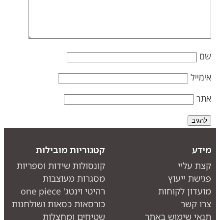
ם
ימייל
תר
ידע
קטגוריות מובילות
צת עליי
קונסולות שידות וספריות
גישת ייעוץ
מסגרות מעוצבות
ועדון לקוחות
רהיטי וינטג' one piece
רו קשר
כורסאות כסאות ושולחנות
נאי שימוש באתר
שטיחים ומחצלות