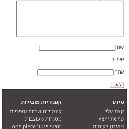
ם
ימייל
תר
ידע
קטגוריות מובילות
צת עליי
קונסולות שידות וספריות
גישת ייעוץ
מסגרות מעוצבות
ועדון לקוחות
רהיטי וינטג' one piece