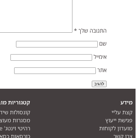
התגובה שלך
*
שם
אימייל
אתר
מידע
קטגוריות מוב
קצת עליי
קונסולות שיד
פגישת ייעוץ
מסגרות מעוצ
מועדון לקוחות
רהיטי וינטג' one piece
צרו קשר
כורסאות כסאו