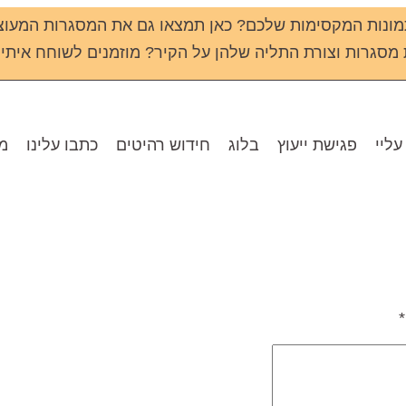
ונות המקסימות שלכם? כאן תמצאו גם את המסגרות המעוצ
גרות וצורת התליה שלהן על הקיר? מוזמנים לשוחח איתי שירי - 133
עליי
פגישת ייעוץ
בלוג
חידוש רהיטים
כתבו עלינו
מו
*