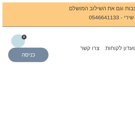
בות וגם את השילוב המושלם
0546641
0
עדון לקוחות
צרו קשר
כניסה