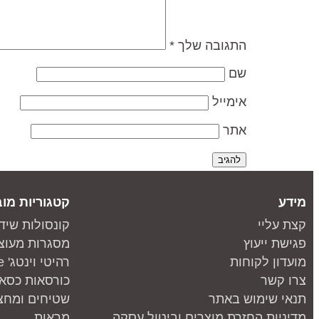
התגובה שלך
*
שם
אימייל
אתר
מידע
קטגוריות מוב
קצת עליי
קונסולות שיד
פגישת ייעוץ
מסגרות מעוצ
מועדון לקוחות
רהיטי וינטג' one piece
צרו קשר
כורסאות כסאו
תנאי שימוש באתר
שטיחים ומחצ
מדיניות החזרת מוצרים וביטול עסקה
מראות