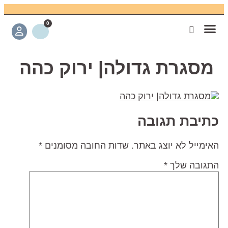
0
קצת עליי
פגישת ייעוץ
צרו קשר
כתבו עלינו
חנות אונליין
חידוש רהיטים
מועדון לקוחות
מסגרת גדולה| ירוק כהה
תיבת תגובה
אימייל לא יוצג באתר.
שדות החובה מסומנים
*
תגובה שלך
*