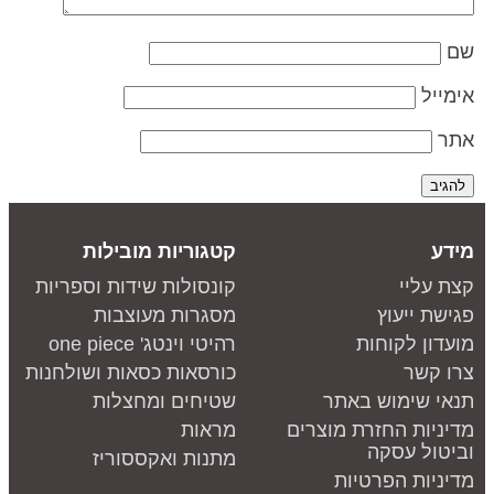
ם
ימייל
תר
ידע
קטגוריות מובילות
צת עליי
קונסולות שידות וספריות
גישת ייעוץ
מסגרות מעוצבות
ועדון לקוחות
רהיטי וינטג' one piece
רו קשר
כורסאות כסאות ושולחנות
נאי שימוש באתר
שטיחים ומחצלות
דיניות החזרת מוצרים
מראות
ביטול עסקה
מתנות ואקססוריז
דיניות הפרטיות