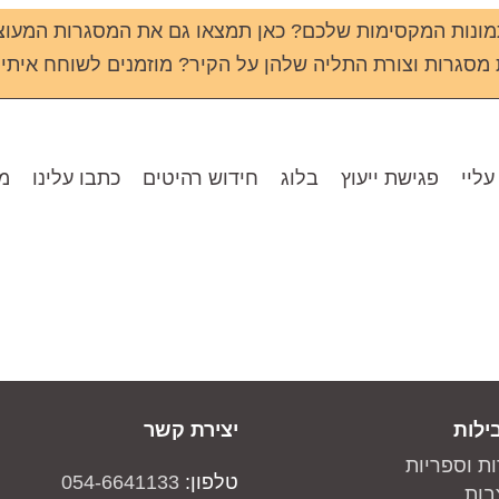
ונות המקסימות שלכם? כאן תמצאו גם את המסגרות המעוצ
גרות וצורת התליה שלהן על הקיר? מוזמנים לשוחח איתי שירי - 133
עליי
פגישת ייעוץ
בלוג
חידוש רהיטים
כתבו עלינו
מו
ילות
יצירת קשר
ות וספריות
טלפון:
054-6641133
בות