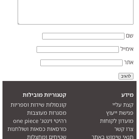
ם
ימייל
תר
ידע
קטגוריות מובילות
צת עליי
קונסולות שידות וספריות
גישת ייעוץ
מסגרות מעוצבות
ועדון לקוחות
רהיטי וינטג' one piece
רו קשר
כורסאות כסאות ושולחנות
נאי שימוש באתר
שטיחים ומחצלות