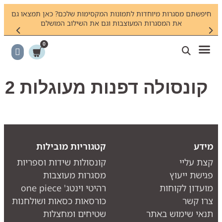
חיפשתם מסגרות מיוחדות לתמונות המקסימות שלכם? כאן תמצאו גם
צריכי
את המסגרות המעוצבות וגם את השילוב המושלם
0
קונסולה דפנות מעוגלות 2
ידע
קטגוריות מובילות
צת עליי
קונסולות שידות וספריות
גישת ייעוץ
מסגרות מעוצבות
ועדון לקוחות
רהיטי וינטג' one piece
רו קשר
כורסאות כסאות ושולחנות
נאי שימוש באתר
שטיחים ומחצלות