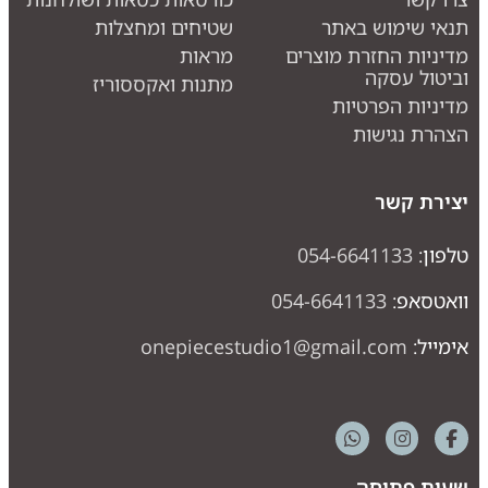
נאי שימוש באתר
שטיחים ומחצלות
דיניות החזרת מוצרים
מראות
ביטול עסקה
מתנות ואקססוריז
דיניות הפרטיות
צהרת נגישות
צירת קשר
לפון:
054-6641133
ואטסאפ:
054-6641133
ימייל:
onepiecestudio1@gmail.com
עות פתיחה