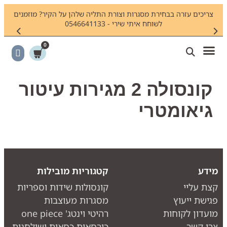
צריכים עזרה בבחירת מסגרות וצורת התליה שלהן על הקיר? מוזמנים
חיפשתם
לשוחח איתי שירי - 0546641133
0
קונסולה 2 מגירות עיטור
גיאומטרי
ידע
קטגוריות מובילות
צת עליי
קונסולות שידות וספריות
גישת ייעוץ
מסגרות מעוצבות
ועדון לקוחות
רהיטי וינטג' one piece
רו קשר
כורסאות כסאות ושולחנות