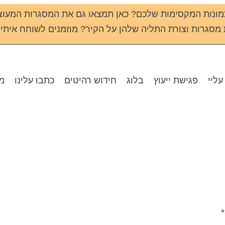
ונות המקסימות שלכם? כאן תמצאו גם את המסגרות המעוצ
גרות וצורת התליה שלהן על הקיר? מוזמנים לשוחח איתי שירי - 133
עליי
פגישת ייעוץ
בלוג
חידוש רהיטים
כתבו עלינו
מו
*