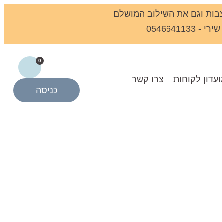
בות וגם את השילוב המושלם
0546641
0
עדון לקוחות
צרו קשר
כניסה