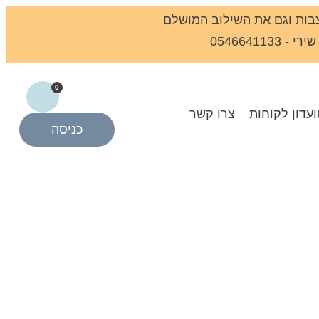
בות וגם את השילוב המושלם
0546641
0
עדון לקוחות
צרו קשר
כניסה