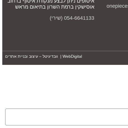
איסופים ניתן לבצע מנקודת איסוף ברחוב
onepiece
אוסישקין ברמת השרון בתיאום מראש
054-6641133 (שירי)
WebDigital | וובדיגיטל – עיצוב ובניית אתרים