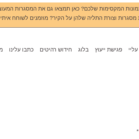
ונות המקסימות שלכם? כאן תמצאו גם את המסגרות המעוצ
גרות וצורת התליה שלהן על הקיר? מוזמנים לשוחח איתי שירי - 133
עליי
פגישת ייעוץ
בלוג
חידוש רהיטים
כתבו עלינו
מו
*