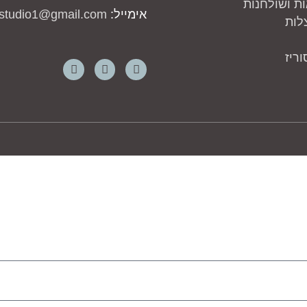
ת ושולחנות
אימייל:
studio1@gmail.com
לות
ריז