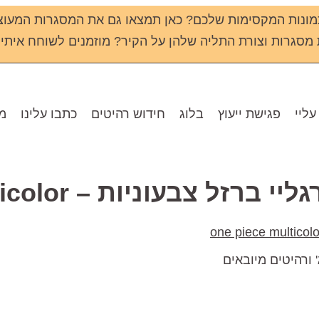
ונות המקסימות שלכם? כאן תמצאו גם את המסגרות המעוצ
גרות וצורת התליה שלהן על הקיר? מוזמנים לשוחח איתי שירי - 133
עליי
פגישת ייעוץ
בלוג
חידוש רהיטים
כתבו עלינו
מו
בעוניות – one piece multicolor