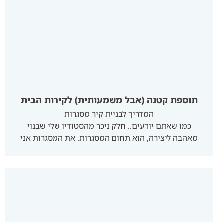
תוספת קטנה (אבל משמעותית) לקירות הבית
המדריך לבניית קיר מסגרות
כמו שאתם יודעים.. חלק ניכר מהסטודיו שלי שבנוי
מאהבה ליצירה, הוא תחום המסגרות. את המסגרות אני
צובעת פה בעבודת יד ומשייפת בטכניקת שיוף ייחודית
שנותנת למסגרות מראה וינטג'י מדליק ויוצרת "שפה"
משותפת. השילובים הם כמובן בחירה אישית של טעם
אבל אם עוד לא יצא לך להכין קיר מסגרות הנה כמה
טיפים: