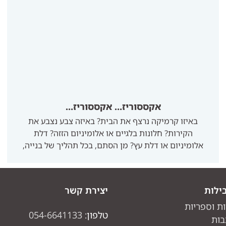
אקססוריז… אקססוריז…
באיזו קרמיקה נרצף את הבית? באיזה צבע נצבע את
הקירות? חלונות בלגיים או אלומיניום הזזה? דלת
אלומיניום או דלת עץ? מן הסתם, בכל תהליך של בנייה,
שיפוץ או עיצוב הבית, אלו הן השאלות שבאמת טורדות
את מנוחתכם ובצדק. אחרי שכל אלה ייפתרו, אתם
תרגישו שיש לכם בית אבל הגיעה העת להפוך אותו לבית
ילות
יצירת קשר
שלכם ואת זה עושים באמצעות אקססוריז לעיצוב הבית.
ות וספריות
טלפון:
054-6641133
בות