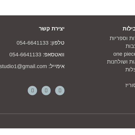
ילות
יצירת קשר
ות וספריות
טלפון:
054-6641133
בות
וואטסאפ:
054-6641133
ת ושולחנות
אימייל:
studio1@gmail.com
לות
ריז