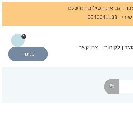
בות וגם את השילוב המושלם
0546641
0
עדון לקוחות
צרו קשר
כניסה