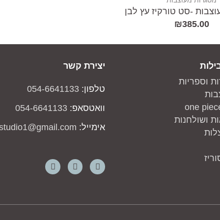
מסגרות מעוצבות
צבות -סט טורקיז עץ לבן
₪
385.00
ילות
יצירת קשר
ות וספריות
טלפון:
054-6641133
בות
וואטסאפ:
054-6641133
ת ושולחנות
אימייל:
studio1@gmail.com
לות
ריז