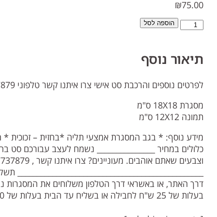
₪
75.00
הוספה לסל
תיאור נוסף
לפרטים נוספים והרכבת סט אישי צרו איתנו קשר טלפוני 09-7737879
מסגרת 18X18 ס"מ
תמונה 12X12 ס"מ
מידע נוסף: * בגב המסגרת אמצעי תליה *בחזית – זכוכית * 
כלולים במחיר _______________ נשמח לעצב עבורכם סט בה
וצבעים שאתם אוהבים. מעוניינים? צרו אי
דרך האתר, או באשראי דרך הטלפון משלוחים את המסגרות ני
בעלות של 25 ש"ח לחבילה או בשליח עד הבית בעלות של 60 ש"ח