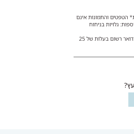
ת* הטפטים והתמונות אינם
פות: גלויות בניחוח
או באשראי דרך האתר.משלוחיםאת המסגרות ניתן לשלוח בדואר רשום בעלות של 25
עץ?