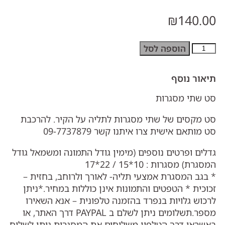
₪
140.00
הוספה לסל
תיאור נוסף
סט שתי מסגרות
סט מקסים של שתי מסגרות לתליה על הקיר. להרכבת
סט מותאם אישית צרו איתנו קשר 09-7737879
גדלים ופרטים נוספים (מימין גודל התמונה ומשמאל גודל
המסגרת) מסגרות : 10*15 / 22*17
* בגב המסגרת אמצעי תליה- לאורך ולרוחב, בחזית –
זכוכית * הטפטים והתמונות אינן כוללות במחיר.*ניתן
לרכוש גלויות בנפרד בהזמנה טלפונית – אנא השאירו
מספר.תשלומים ניתן לשלם ב PAYPAL דרך האתר, או
באשראי דרך הטלפון משלוחים את המסגרות ניתן לשלוח