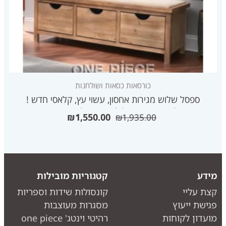
כורסאות כסאות ושולחנות
ספסל שלוש מגירות אחסון, עשוי עץ, קלאסי חדש !
משלוח עד הבית כלול במחיר (למעט חריגים)
₪
1,550.00
₪
1,935.00
מידע
קטגוריות מובילות
קצת עליי
קונסולות שידות וספריות
פגישת ייעוץ
מסגרות מעוצבות
מועדון לקוחות
רהיטי וינטג' one piece