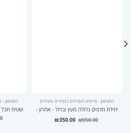
המציאון - פריטים מעניינים במחירים מיוחדים
המציאון - פ
יחידת מדפים גדולה מעץ וברזל - אחרון -
שטיח חבל 120/180 - ללא פרנזים - אזל
מחיר חיסול-אזל
0
₪
350.00
₪
950.00