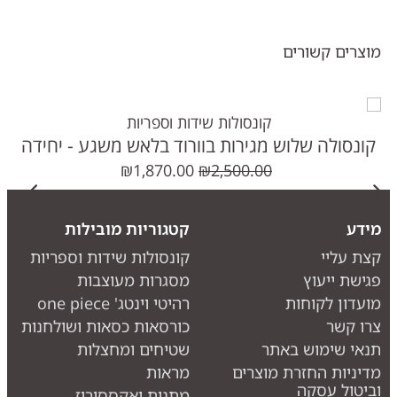
מוצרים קשורים
קונסולות שידות וספריות
קונסולה שלוש מגירות בוורוד בלאש משגע - יחידה
אחרונה, פגם קטן - מחיר מציאון -אזל
₪
1,870.00
₪
2,500.00
מידע
קטגוריות מובילות
קצת עליי
קונסולות שידות וספריות
פגישת ייעוץ
מסגרות מעוצבות
מועדון לקוחות
רהיטי וינטג' one piece
צרו קשר
כורסאות כסאות ושולחנות
תנאי שימוש באתר
שטיחים ומחצלות
מדיניות החזרת מוצרים
מראות
וביטול עסקה
מתנות ואקססוריז