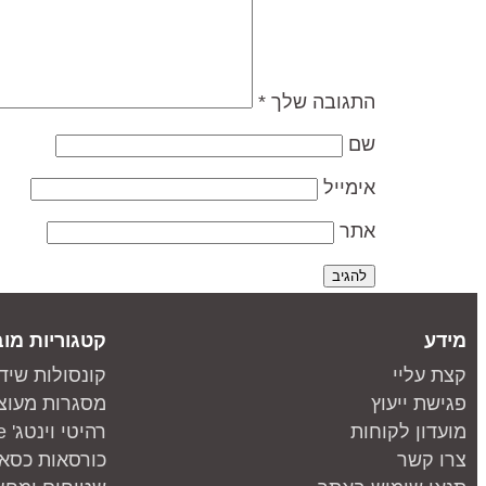
התגובה שלך
*
שם
אימייל
אתר
מידע
קטגוריות מוב
קצת עליי
קונסולות שיד
פגישת ייעוץ
מסגרות מעוצ
מועדון לקוחות
רהיטי וינטג' one piece
צרו קשר
כורסאות כסאו