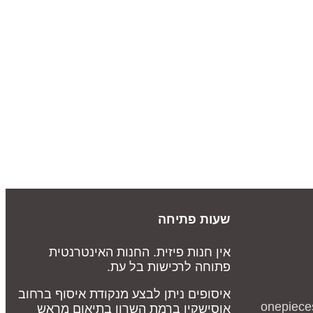
שעות פתיחה
אין חנות פיזית. החנות האינטרנטית
פתוחה לרכישות בל עת.
איסופים ניתן לבצע מנקודת איסוף ברחוב
onepiece
אוסישקין ברמת השרון בתיאום מראש