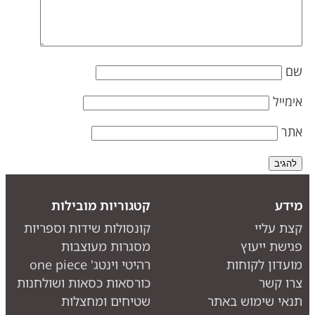
ם
ימייל
תר
ידע
קטגוריות מובילות
צת עליי
קונסולות שידות וספריות
גישת ייעוץ
מסגרות מעוצבות
ועדון לקוחות
רהיטי וינטג' one piece
רו קשר
כורסאות כסאות ושולחנות
נאי שימוש באתר
שטיחים ומחצלות